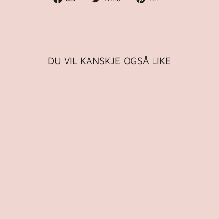
på
på
på
Facebook
Twitter
Pinterest
DU VIL KANSKJE OGSÅ LIKE
SEMSKET SHOPPER
COGNAC
DEPECHE
2.494,00 kr