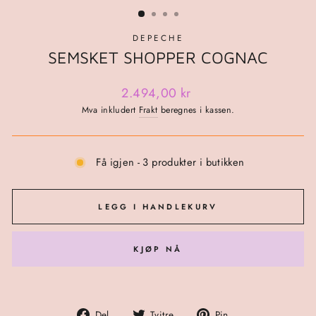
DEPECHE
SEMSKET SHOPPER COGNAC
Ordinær
2.494,00 kr
pris
Mva inkludert
Frakt
beregnes i kassen.
Få igjen - 3 produkter i butikken
LEGG I HANDLEKURV
KJØP NÅ
Del
Tvitre
Pin
Del
Tvitre
Pin