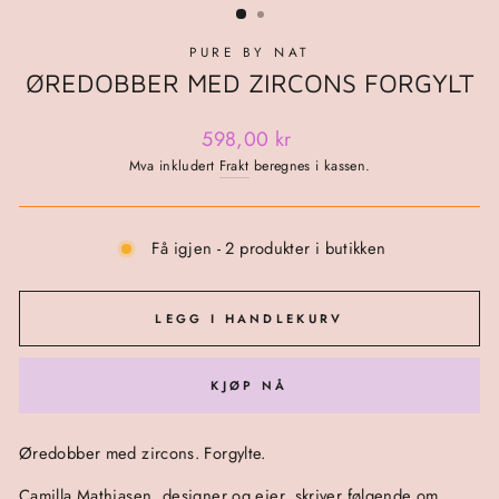
PURE BY NAT
ØREDOBBER MED ZIRCONS FORGYLT
Ordinær
598,00 kr
pris
Mva inkludert
Frakt
beregnes i kassen.
Få igjen - 2 produkter i butikken
LEGG I HANDLEKURV
KJØP NÅ
Øredobber med zircons. Forgylte.
Camilla Mathiasen, designer og eier, skriver følgende om