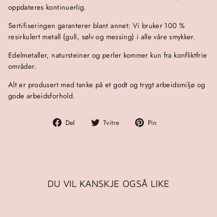
oppdateres kontinuerlig.
Sertifiseringen garanterer blant annet: Vi bruker 100 %
resirkulert metall (gull, sølv og messing) i alle våre smykker.
Edelmetaller, natursteiner og perler kommer kun fra konfliktfrie
områder.
Alt er produsert med tanke på et godt og trygt arbeidsmiljø og
gode arbeidsforhold.
Del
Tvitre
Pin
Del
Tvitre
Pin
på
på
på
Facebook
Twitter
Pinterest
DU VIL KANSKJE OGSÅ LIKE