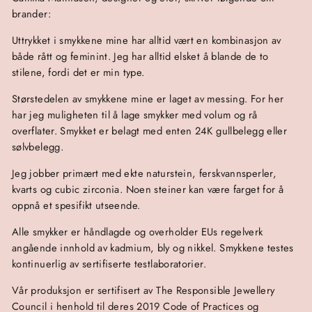
brander:
Uttrykket i smykkene mine har alltid vært en kombinasjon av
både rått og feminint. Jeg har alltid elsket å blande de to
stilene, fordi det er min type.
Størstedelen av smykkene mine er laget av messing. For her
har jeg muligheten til å lage smykker med volum og rå
overflater. Smykket er belagt med enten 24K gullbelegg eller
sølvbelegg.
Jeg jobber primært med ekte naturstein, ferskvannsperler,
kvarts og cubic zirconia. Noen steiner kan være farget for å
oppnå et spesifikt utseende.
Alle smykker er håndlagde og overholder EUs regelverk
angående innhold av kadmium, bly og nikkel. Smykkene testes
kontinuerlig av sertifiserte testlaboratorier.
Vår produksjon er sertifisert av The Responsible Jewellery
Council i henhold til deres 2019 Code of Practices og